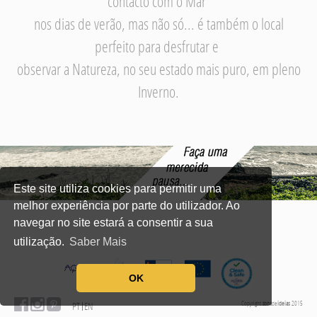
contacto com o Mar
nos dias de verão, mas não só... é também o local
perfeito para desfrutar e
observar a Natureza, no seu estado mais puro, em pleno
Inverno.
Este site utiliza cookies para permitir uma
melhor experiência por parte do utilizador. Ao
navegar no site estará a consentir a sua
utilização.
Saber Mais
OK
Copyright
zona
de
ideias
2015
PT
EN